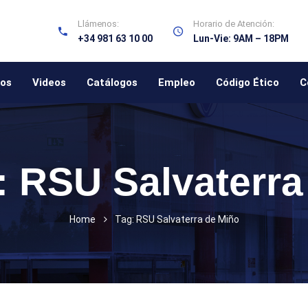
Llámenos:
Horario de Atención:
+34 981 63 10 00
Lun-Vie: 9AM – 18PM
ios
Videos
Catálogos
Empleo
Código Ético
C
:
RSU Salvaterra
Home
Tag: RSU Salvaterra de Miño