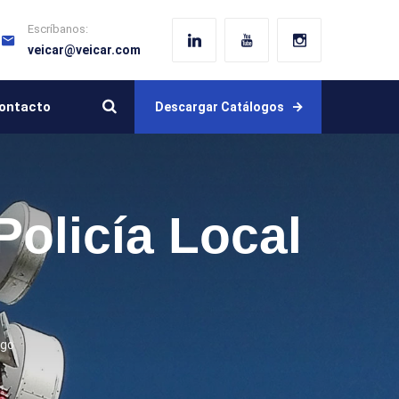
Escríbanos:
veicar@veicar.com
ontacto
Descargar Catálogos
olicía Local
ugo