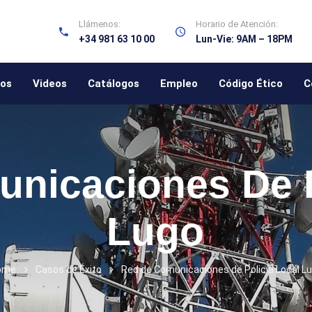
Llámenos:
Horario de Atención:
+34 981 63 10 00
Lun-Vie: 9AM – 18PM
ios
Videos
Catálogos
Empleo
Código Ético
C
nicaciones De P
Lugo
ome
Casos de Éxito
Red de Comunicaciones de Policía Local L