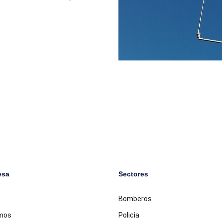
esa
Sectores
Bomberos
mos
Policia